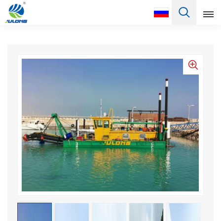
Pусский
English
Français
Pусский
Español
Português
Türkçe
العربية
Deutsch