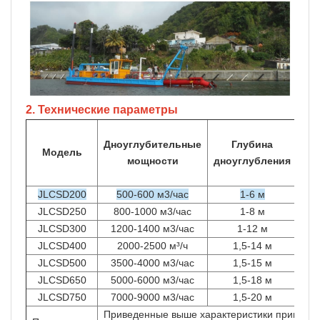
2. Технические параметры
Дноуглубительные
Глубина
вс
Модель
мощности
дноуглубления
наг
JLCSD200
500-600 м3/час
1-6 м
JLCSD250
800-1000 м3/час
1-8 м
JLCSD300
1200-1400 м3/час
1-12 м
JLCSD400
2000-2500 м³/ч
1,5-14 м
JLCSD500
3500-4000 м3/час
1,5-15 м
JLCSD650
5000-6000 м3/час
1,5-18 м
JLCSD750
7000-9000 м3/час
1,5-20 м
Приведенные выше характеристики приведен