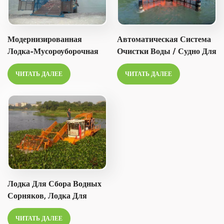
Italiano
Модернизированная
Автоматическая Система
Polski
Лодка-Мусороуборочная
Очистки Воды / Судно Для
Машина Для Защиты
Сбора Водных Сорняков /
ЧИТАТЬ ДАЛЕЕ
ЧИТАТЬ ДАЛЕЕ
Водной Среды.
Лодка-Скиммер Для
Мусора
Лодка Для Сбора Водных
Сорняков, Лодка Для
Очистки Воды, Скиммер
ЧИТАТЬ ДАЛЕЕ
Для Мусора.