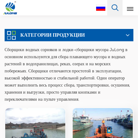
Pусский
КАТЕГОРИИ ПРОДУКЦИИ
English
Сборщики водных сорняков и лодки-сборщики мусора JuLong в
Français
основном используются для сбора плавающего мусора и водных
растений в водохранилищах, реках, озерах и на морских
Pусский
побережьях. Сборщики отличаются простотой в эксплуатации,
высокой эффективностью и стабильной работой. Один оператор
Español
может выполнить весь процесс сбора, транспортировки, осушения,
хранения и выгрузки, просто управляя кнопками и
Português
переключателями на пульте управления.
Türkçe
العربية
Deutsch