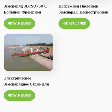
Земснаряд JLCSD750 С
Погружной Насосный
Большой Фрезерной
Земснаряд, Пескоструйный
Головкой И
Аппарат, Всасывающий
ЧИТАТЬ ДАЛЕЕ
ЧИТАТЬ ДАЛЕЕ
Производительностью
Земснаряд Для Более
8000 М³/ч Предназначен
Глубокого Дноуглубления.
Для Дноуглубительных
Работ На Море, Реках,
Озерах И Добычи
Полезных Ископаемых.
Электрическое
Земснарядное Судно Для
Добычи Песка, Фрезерно-
ЧИТАТЬ ДАЛЕЕ
Всасывающее
Земснарядное Судно Для
Проекта Морского Порта