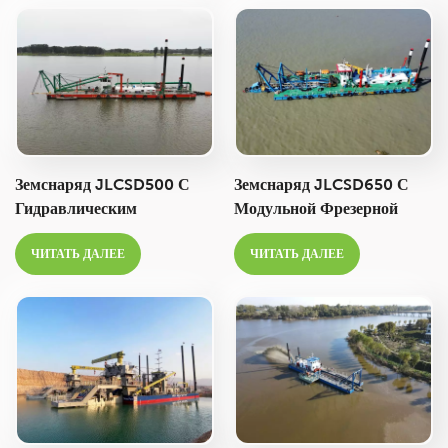
Для Добычи Речного
Песка.
Песка.
Земснаряд JLCSD500 С
Земснаряд JLCSD650 С
Гидравлическим
Модульной Фрезерной
Фрезерным Сошником, 20
Головкой, 26 Дюймов,
ЧИТАТЬ ДАЛЕЕ
ЧИТАТЬ ДАЛЕЕ
Дюймов,
Производительностью
Производительностью
6000 М³/ч, Предназначен
4000 М3/ч, Предназначен
Для Дноуглубительных
Для Дноуглубительных И
Работ На Реках, Озерах И
Горнодобывающих Работ.
В Морских Портах.