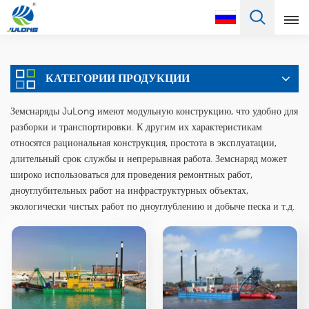
Pусский
КАТЕГОРИИ ПРОДУКЦИИ
English
Земснаряды JuLong имеют модульную конструкцию, что удобно для
Français
разборки и транспортировки. К другим их характеристикам
относятся рациональная конструкция, простота в эксплуатации,
Pусский
длительный срок службы и непрерывная работа. Земснаряд может
широко использоваться для проведения ремонтных работ,
Español
дноуглубительных работ на инфраструктурных объектах,
экологически чистых работ по дноуглублению и добыче песка и т.д.
Português
Türkçe
العربية
Deutsch