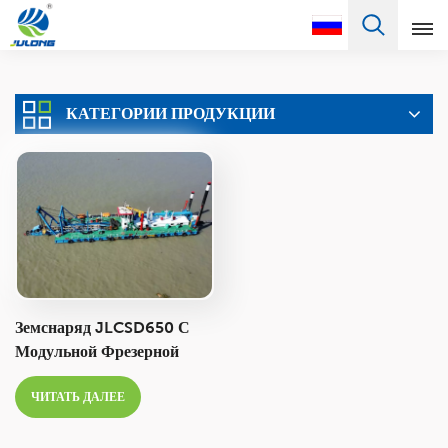
Pусский
КАТЕГОРИИ ПРОДУКЦИИ
English
Français
Pусский
Español
Português
Земснаряд JLCSD650 С
Türkçe
Модульной Фрезерной
Головкой, 26 Дюймов,
العربية
ЧИТАТЬ ДАЛЕЕ
Производительностью
6000 М³/ч, Предназначен
Deutsch
Для Дноуглубительных