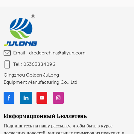
Работ На Реках, Озерах И
Italiano
В Морских Портах.
Polski
Email :
dredgerchina@aliyun.com
Tel :
05363884096
Qingzhou Golden JuLong
Equipment Manufacturing Co., Ltd
Информационный Бюллетень
Подпишитесь на нашу рассылку, чтобы быть в курсе
последних новостей, уникальных примеров из практики и