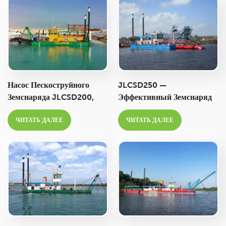
Italiano
Polski
Насос Пескоструйного
JLCSD250 —
Земснаряда JLCSD200,
Эффективный Земснаряд
Производительность 500
С Пескоотсосом
ЧИТАТЬ ДАЛЕЕ
ЧИТАТЬ ДАЛЕЕ
М³/ч, Глубина
Производительностью 800
Дноуглубления 6,0 М.
М³/ч Для Речных Работ И
Дноуглубительных Работ В
Горнодобывающей
Промышленности.