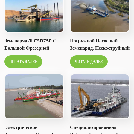
Горнодобывающих Работ.
В Морских Портах.
Земснаряд JLCSD750 С
Погружной Насосный
Большой Фрезерной
Земснаряд, Пескоструйный
Головкой И
Аппарат, Всасывающий
ЧИТАТЬ ДАЛЕЕ
ЧИТАТЬ ДАЛЕЕ
Производительностью
Земснаряд Для Более
8000 М³/ч Предназначен
Глубокого Дноуглубления.
Для Дноуглубительных
Работ На Море, Реках,
Озерах И Добычи
Полезных Ископаемых.
Электрическое
Специализированная