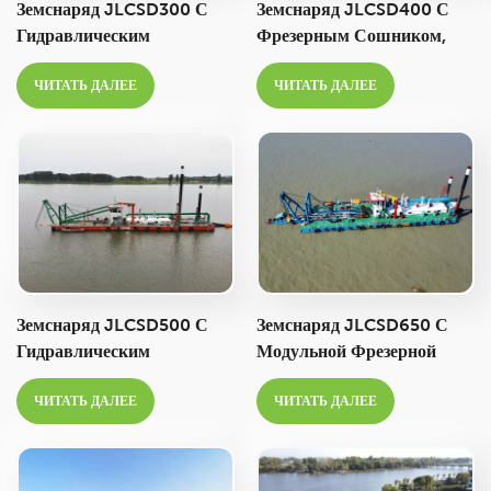
Земснаряд JLCSD300 С
Земснаряд JLCSD400 С
Гидравлическим
Фрезерным Сошником,
Фрезерным Сошником,
Производительностью
ЧИТАТЬ ДАЛЕЕ
ЧИТАТЬ ДАЛЕЕ
Производительностью
2500 М3/ч, Предназначен
1400 М³/ч, Предназначен
Для Добычи Речного
Для Добычи Речного
Песка.
Песка.
Земснаряд JLCSD500 С
Земснаряд JLCSD650 С
Гидравлическим
Модульной Фрезерной
Фрезерным Сошником, 20
Головкой, 26 Дюймов,
ЧИТАТЬ ДАЛЕЕ
ЧИТАТЬ ДАЛЕЕ
Дюймов,
Производительностью
Производительностью
6000 М³/ч, Предназначен
4000 М3/ч, Предназначен
Для Дноуглубительных
Для Дноуглубительных И
Работ На Реках, Озерах И