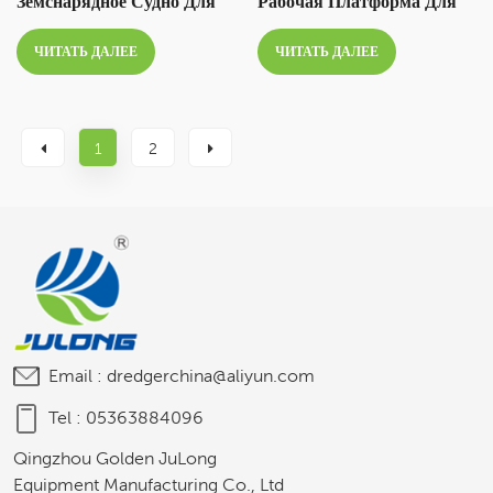
Земснарядное Судно Для
Рабочая Платформа Для
Добычи Песка, Фрезерно-
Экскаватора-Погрузчика.
ЧИТАТЬ ДАЛЕЕ
ЧИТАТЬ ДАЛЕЕ
Всасывающее
Земснарядное Судно Для
Проекта Морского Порта
На Озере Ривер-Лейк.
1
2
Email :
dredgerchina@aliyun.com
Tel :
05363884096
Qingzhou Golden JuLong
Equipment Manufacturing Co., Ltd