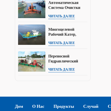
Мелководье.
Автоматическая
Озерах И В Морских
Система Очистки
Портах.
Воды / Судно Для
ЧИТАТЬ ДАЛЕЕ
Сбора Водных
Сорняков / Лодка-
Скиммер Для
Многоцелевой
Мусора
Рабочий Катер,
Буксир, Толкатель.
ЧИТАТЬ ДАЛЕЕ
Переносной
Гидравлический
Шнековый
ЧИТАТЬ ДАЛЕЕ
Земснаряд С
Погружным
Насосом Для
Дноуглубительных
Работ На Прудах И
Реках.
Дом
О Нас
Продукты
Случай
С