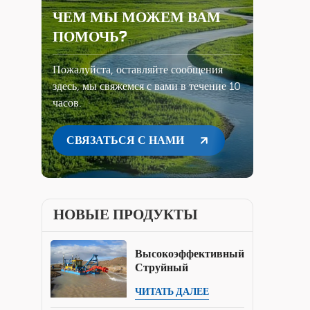
ЧЕМ МЫ МОЖЕМ ВАМ
ПОМОЧЬ?
Пожалуйста, оставляйте сообщения
здесь, мы свяжемся с вами в течение 10
часов.
СВЯЗАТЬСЯ С НАМИ
НОВЫЕ ПРОДУКТЫ
Высокоэффективный
Струйный
Земснаряд (500-
ЧИТАТЬ ДАЛЕЕ
8000 М³/ч) Для
Дноуглубительных