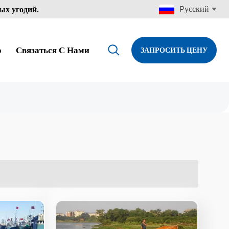
Pусский
ых угодий.
о
Связаться С Нами
ЗАПРОСИТЬ ЦЕНУ
English
Français
Pусский
Español
Português
Türkçe
العربية
Deutsch