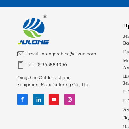
П
Зе
Вс
Ги
Email :
dredgerchina@aliyun.com
Мн
Tel :
05363884096
Ам
Шн
Qingzhou Golden JuLong
Зе
Equipment Manufacturing Co., Ltd
Ра
Ра
Ам
Ло
На