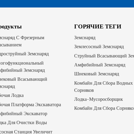
родукты
ГОРЯЧИЕ ТЕГИ
мснаряд С Фрезерным
Земснаряд
асыванием
Землесосный Земснаряд
дроструйный Земснаряд
Струйный Всасывающий Зе
огофункциональный
Амфибийный Земснаряд
фибийный Земснаряд
Шнековый Земснаряд
ековый Всасывающий
Комбайн Для Сбора Водных
мснаряд
Сорняков
бочая Лодка
Лодка-Мусоросборщик
бочая Платформа Экскаватора
Комбайн Для Сбора Сорняко
фибийный Экскаватор
дка Для Очистки Воды
сосная Станция Увеличит