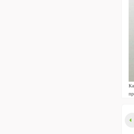
Ка
пр