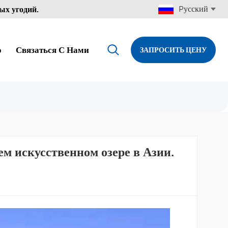
Pусский
ых угодий.
о
Связаться С Нами
ЗАПРОСИТЬ ЦЕНУ
English
Français
Pусский
Español
Português
м искусственном озере в Азии.
Türkçe
العربية
Deutsch