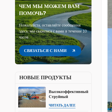
ЧЕМ МЫ МОЖЕМ ВАМ
ПОМОЧЬ?
Пожалуйста, оставляйте сообщения
здесь, мы свяжемся с вами в течение 10
часов.
СВЯЗАТЬСЯ С НАМИ
НОВЫЕ ПРОДУКТЫ
Высокоэффективный
Струйный
Земснаряд (500-
ЧИТАТЬ ДАЛЕЕ
8000 М³/ч) Для
Дноуглубительных