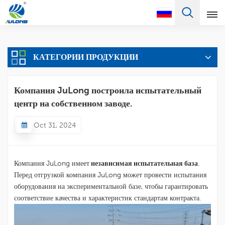
Pусский
КАТЕГОРИИ ПРОДУКЦИИ
English
Français
Компания JuLong построила испытательный
центр на собственном заводе.
Pусский
Oct 31, 2024
Español
Português
Компания JuLong имеет
независимая испытательная база
.
Türkçe
Перед отгрузкой компания JuLong может провести испытания
оборудования на экспериментальной базе, чтобы гарантировать
العربية
соответствие качества и характеристик стандартам контракта.
Deutsch