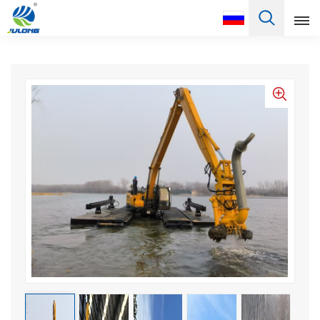
Pусский
English
Français
Pусский
Español
Português
Türkçe
العربية
Deutsch