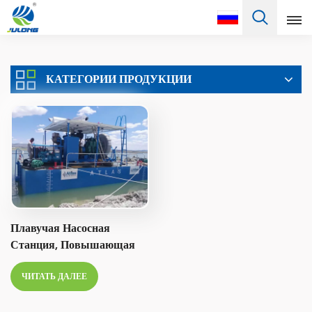
Pусский
КАТЕГОРИИ ПРОДУКЦИИ
English
Français
Pусский
Español
Português
Плавучая Насосная
Türkçe
Станция, Повышающая
Производительность
العربية
ЧИТАТЬ ДАЛЕЕ
Насоса Для Увеличения
Дальности Сброса Грунта
Deutsch
Земснарядом.