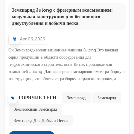
Земснаряд Julong с фрезерным всасыванием:
модульная конструкция для бесшовного
дноуглубления и добычи песка.
Apr 06, 2026
Он Земснаряд-ассенизационная машина Julong Это важная
серия продукции в области оборудования для
гидротехнического строительства в Китае, производимая
компанией Julong. Данная серия земснарядов имеет разборную
конструкцию, что облегчает разборку и транспортировку, а
также отличается рациональной конструкцией, простотой в
эксплуатации, высокой прочностью и стабильной работой.1.
ГОРЯЧИЕ ТЕГИ :
Земснаряд
Земснаряд
Обзор и принцип работы земснарядаЗемснаряд с фрезерным
захватом/пескоструйный земснаряд — это подводная
Землесосный Земснаряд
землечерпательная техника, широко используемая при
Земснаряд Для Добычи Песка
дноуглубительных работах в портах, на водных путях и при
мелиорации земель. Принцип его работы заключается в