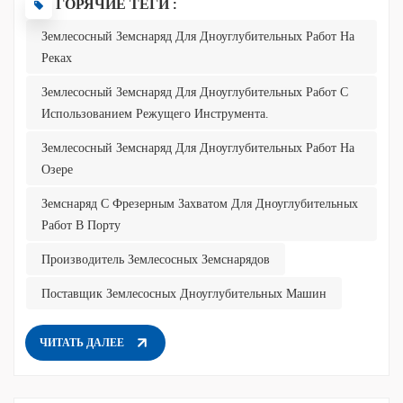
ГОРЯЧИЕ ТЕГИ :
утилизации, расположенным на крайне удаленных расстояниях.
Землесосный Земснаряд Для Дноуглубительных Работ На
По мере ужесточения экологических норм в прибрежных зонах,
Реках
дноуглубительные работы на большие расстояния — от пяти до
десяти километров — стали нормой. Для решения этой
Землесосный Земснаряд Для Дноуглубительных Работ С
критической проблемы отрасли компания Julong Dredger
Использованием Режущего Инструмента.
предлагает комплексное решение «под ключ», сочетающее в
себе фрезерные дноуглубительные суда и насосные станции,
Землесосный Земснаряд Для Дноуглубительных Работ На
предназначенные для увелич...
Озере
Земснаряд С Фрезерным Захватом Для Дноуглубительных
Работ В Порту
Производитель Землесосных Земснарядов
Поставщик Землесосных Дноуглубительных Машин
ЧИТАТЬ ДАЛЕЕ