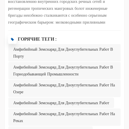
восстановлению внутренних городских речных сетей и
регенерации тропических мангровых болот инженерные
Italiano
бригады неизбежно сталкиваются с особенно серьезным
географическим барьером: мелководными приливными
Polski
отмелями и болотами с крайне низкой несущей способностью.
В этих переходных зонах между сушей и водой обычные
ГОРЯЧИЕ ТЕГИ :
крупногабаритные дноуглубительные суда, характеризующиеся
Амфибийный Земснаряд Для Дноуглубительных Работ В
большой осадкой, часто не могут войти из-за риска сесть на
Порту
мель; напротив, традиционные тяжелые гусеничные
экскаваторы при попытке войти быстро застревают в мягком
Амфибийный Земснаряд Для Дноуглубительных Работ В
иле или даже рискуют перевернуться. Чтобы преодолеть эту
Горнодобывающей Промышленности
постоянную операционную проблему, которая долгое время
преследовала дноуглубительную отрасль, компания Julong
Амфибийный Земснаряд Для Дноуглубительных Работ На
Dredger разработала многофункциональный амфибийный д...
Озере
Амфибийный Земснаряд Для Дноуглубительных Работ
Амфибийный Земснаряд Для Дноуглубительных Работ На
Реках