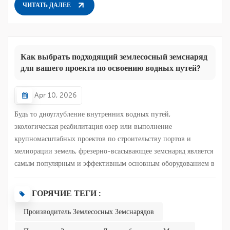
использовании фрезы, установленной на переднем конце
ЧИТАТЬ ДАЛЕЕ
держателя фрезы, для измельчения ила и камней на дне
водоема, образуя смесь ила и воды (шлам). Затем ил...
Как выбрать подходящий землесосный земснаряд
для вашего проекта по освоению водных путей?
Apr 10, 2026
Будь то дноуглубление внутренних водных путей,
экологическая реабилитация озер или выполнение
крупномасштабных проектов по строительству портов и
мелиорации земель, фрезерно-всасывающее земснаряд является
самым популярным и эффективным основным оборудованием в
современном морском машиностроении. Используя мощный
механический фрезер и высокоэффективную систему
ГОРЯЧИЕ ТЕГИ :
шламоперекачки, он способен непрерывно выполнять операции
Производитель Землесосных Земснарядов
по выемке грунта, смешиванию и перекачке. Однако,
сталкиваясь с рынком, предлагающим множество моделей