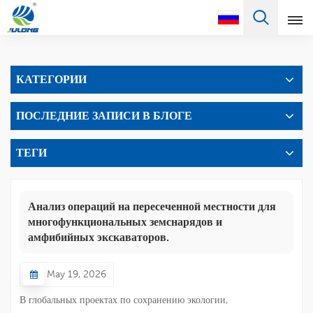
Pусский
КАТЕГОРИИ
English
ПОСЛЕДНИЕ ЗАПИСИ В БЛОГЕ
Français
Pусский
ТЕГИ
Español
Анализ операций на пересеченной местности для
Português
многофункциональных земснарядов и
амфибийных экскаваторов.
Türkçe
May 19, 2026
العربية
В глобальных проектах по сохранению экологии,
Deutsch