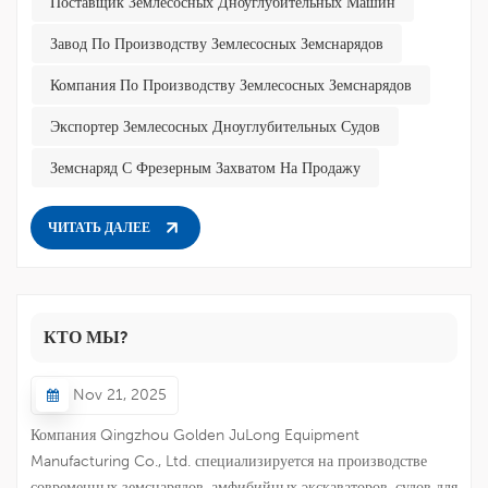
Поставщик Землесосных Дноуглубительных Машин
оборудования с различными характеристиками и
конфигурациями, клиенты часто чувствуют себя растерянными.
Завод По Производству Землесосных Земснарядов
Выбор агрегата, идеально соответствующего конкретным
Компания По Производству Землесосных Земснарядов
требованиям вашего проекта, не только значительно ускоряет
ход проекта, но и эффективно снижает долгосрочные
Экспортер Землесосных Дноуглубительных Судов
эксплуатаци...
Земснаряд С Фрезерным Захватом На Продажу
ЧИТАТЬ ДАЛЕЕ
КТО МЫ?
Nov 21, 2025
Компания Qingzhou Golden JuLong Equipment
Manufacturing Co., Ltd. специализируется на производстве
современных земснарядов, амфибийных экскаваторов, судов для