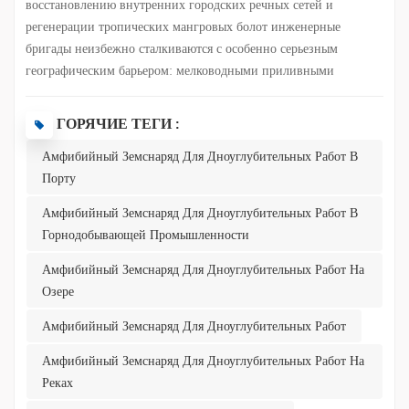
восстановлению внутренних городских речных сетей и
регенерации тропических мангровых болот инженерные
Italiano
бригады неизбежно сталкиваются с особенно серьезным
географическим барьером: мелководными приливными
Polski
отмелями и болотами с крайне низкой несущей способностью.
В этих переходных зонах между сушей и водой обычные
ГОРЯЧИЕ ТЕГИ :
крупногабаритные дноуглубительные суда, характеризующиеся
Амфибийный Земснаряд Для Дноуглубительных Работ В
большой осадкой, часто не могут войти из-за риска сесть на
Порту
мель; напротив, традиционные тяжелые гусеничные
экскаваторы при попытке войти быстро застревают в мягком
Амфибийный Земснаряд Для Дноуглубительных Работ В
иле или даже рискуют перевернуться. Чтобы преодолеть эту
Горнодобывающей Промышленности
постоянную операционную проблему, которая долгое время
преследовала дноуглубительную отрасль, компания Julong
Амфибийный Земснаряд Для Дноуглубительных Работ На
Dredger разработала многофункциональный амфибийный д...
Озере
Амфибийный Земснаряд Для Дноуглубительных Работ
Амфибийный Земснаряд Для Дноуглубительных Работ На
Реках