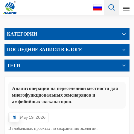
Pусский
КАТЕГОРИИ
English
ПОСЛЕДНИЕ ЗАПИСИ В БЛОГЕ
Français
Pусский
ТЕГИ
Español
Анализ операций на пересеченной местности для
Português
многофункциональных земснарядов и
амфибийных экскаваторов.
Türkçe
May 19, 2026
العربية
В глобальных проектах по сохранению экологии,
Deutsch