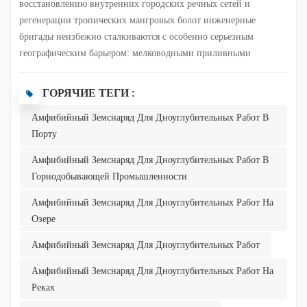
восстановлению внутренних городских речных сетей и
регенерации тропических мангровых болот инженерные
Italiano
бригады неизбежно сталкиваются с особенно серьезным
географическим барьером: мелководными приливными
Polski
отмелями и болотами с крайне низкой несущей способностью.
В этих переходных зонах между сушей и водой обычные
ГОРЯЧИЕ ТЕГИ :
крупногабаритные дноуглубительные суда, характеризующиеся
Амфибийный Земснаряд Для Дноуглубительных Работ В
большой осадкой, часто не могут войти из-за риска сесть на
Порту
мель; напротив, традиционные тяжелые гусеничные
экскаваторы при попытке войти быстро застревают в мягком
Амфибийный Земснаряд Для Дноуглубительных Работ В
иле или даже рискуют перевернуться. Чтобы преодолеть эту
Горнодобывающей Промышленности
постоянную операционную проблему, которая долгое время
преследовала дноуглубительную отрасль, компания Julong
Амфибийный Земснаряд Для Дноуглубительных Работ На
Dredger разработала многофункциональный амфибийный д...
Озере
Амфибийный Земснаряд Для Дноуглубительных Работ
Амфибийный Земснаряд Для Дноуглубительных Работ На
Реках