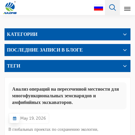
Pусский
КАТЕГОРИИ
English
ПОСЛЕДНИЕ ЗАПИСИ В БЛОГЕ
Français
Pусский
ТЕГИ
Español
Анализ операций на пересеченной местности для
Português
многофункциональных земснарядов и
амфибийных экскаваторов.
Türkçe
May 19, 2026
العربية
В глобальных проектах по сохранению экологии,
Deutsch